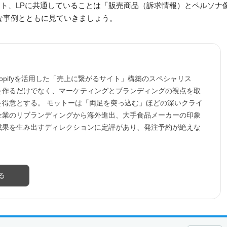
イト、LPに共通していることは「販売商品（訴求情報）とペルソナ
な事例とともに見ていきましょう。
hopifyを活用した「売上に繋がるサイト」構築のスペシャリス
を作るだけでなく、マーケティングとブランディングの視点を取
を得意とする。 モットーは「両足を突っ込む」ほどの深いクライ
企業のリブランディングから海外進出、大手食品メーカーの印象
成果を生み出すディレクションに定評があり、発注予約が絶えな
る