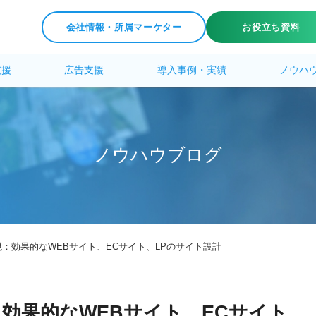
会社情報・所属マーケター
お役立ち資料
支援
広告支援
導入事例・実績
ノウハ
ノ
ウ
ハ
ウ
ブ
ロ
グ
：効果的なWEBサイト、ECサイト、LPのサイト設計
効果的なWEBサイト、ECサイト、