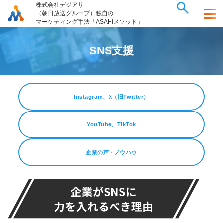
株式会社デジアサ
（朝日放送グループ）独自の
マーケティング手法「ASAHIメソッド」
S
N
S
支
援
Instagram、X（旧Twitter）
YouTube、TikTok
企業の声・ノウハウ