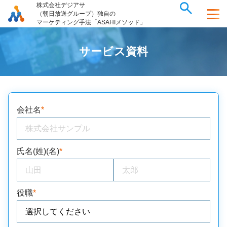
株式会社デジアサ
（朝日放送グループ）独自の
マーケティング手法「ASAHIメソッド」
サ
ー
ビ
ス
資
料
会社名
*
氏名(姓)(名)
*
役職
*