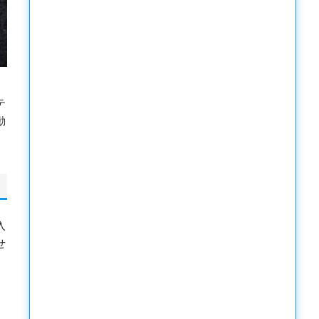
テ
動
入
せ