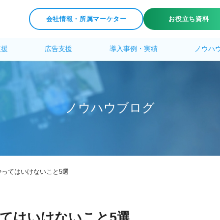
会社情報・所属マーケター
お役立ち資料
支援
広告支援
導入事例・実績
ノウハ
ノ
ウ
ハ
ウ
ブ
ロ
グ
ってはいけないこと5選
てはいけないこと5選