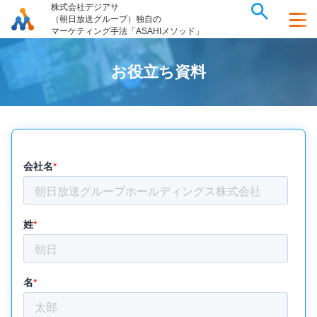
株式会社デジアサ
（朝日放送グループ）独自の
マーケティング手法「ASAHIメソッド」
お
役
立
ち
資
料