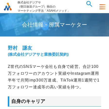
株式会社デジアサ
（朝日放送グループ）独自の
マーケティング手法「ASAHIメソッド」
会
社
情
報
・
所
属
マ
ー
ケ
タ
ー
野村 謙友
(株式会社デジアサと業務委託契約)
Z世代のSNSマーケ会社も自身で経営。合計100
万フォロワーのアカウント実績やInstagram運用
半年で月間imp300万達成、TikTok運用1週間で1
万フォロワー達成等の高い実績を持つ。
自身のキャリア