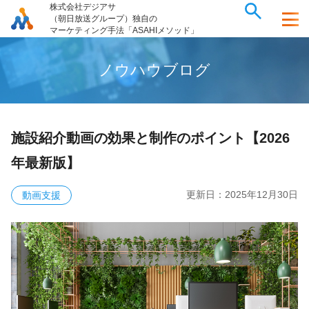
株式会社デジアサ
（朝日放送グループ）独自の
マーケティング手法「ASAHIメソッド」
ノ
ウ
ハ
ウ
ブ
ロ
グ
施設紹介動画の効果と制作のポイント【2026
年最新版】
更新日：
2025年12月30日
動画支援