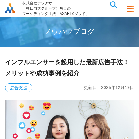
株式会社デジアサ
（朝日放送グループ）独自の
マーケティング手法「ASAHIメソッド」
ノ
ウ
ハ
ウ
ブ
ロ
グ
インフルエンサーを起用した最新広告手法！
メリットや成功事例を紹介
更新日：
2025年12月19日
広告支援