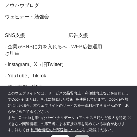
ノウハウブログ
ウェビナー・勉強会
SNS支援
広告支援
企業がSNSに力を入れるべ
WEB広告運用
き理由
Instagram、X（旧Twitter）
YouTube、TikTok
導入事例・実績
このウェブサイトでは、サービスの品質向上・利便性向上などを目的とし
てCookie (または、それに類似した技術) を使用しています。Cookieを無
効にした場合、本ウェブサイトのサービスを一部利用できませんので、あ
らかじめご了承ください。
また、Cookieを用いたパーソナルデータ（アクセス日時など個人を特定
プライバシーポリシー
できない関連情報）の第三者による直接取得を認めている場合がありま
す。詳しくは
利用者情報の外部送信について
をご確認ください。
利用者情報の外部送信について