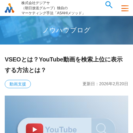
株式会社デジアサ
（朝日放送グループ）独自の
マーケティング手法「ASAHIメソッド」
ノ
ウ
ハ
ウ
ブ
ロ
グ
VSEOとは？YouTube動画を検索上位に表示
する方法とは？
更新日：
2026年2月20日
動画支援