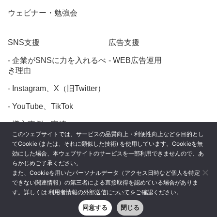
ウェビナー・勉強会
SNS支援
広告支援
企業がSNSに力を入れるべ
WEB広告運用
き理由
Instagram、X（旧Twitter）
YouTube、TikTok
導入事例・実績
このウェブサイトでは、サービスの品質向上・利便性向上などを目的とし
てCookie (または、それに類似した技術) を使用しています。Cookieを無
効にした場合、本ウェブサイトのサービスを一部利用できませんので、あ
らかじめご了承ください。
また、Cookieを用いたパーソナルデータ（アクセス日時など個人を特定
プライバシーポリシー
できない関連情報）の第三者による直接取得を認めている場合がありま
す。詳しくは
利用者情報の外部送信について
をご確認ください。
利用者情報の外部送信について
同意する
閉じる
© digiasa ALL rights reserved.