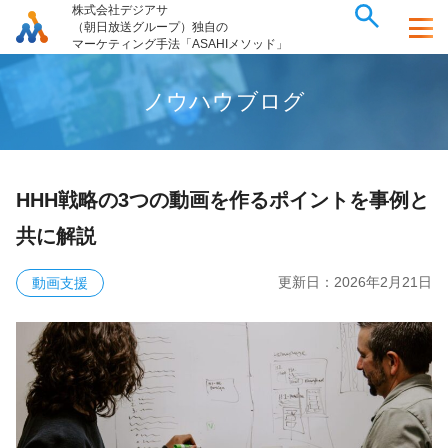
株式会社デジアサ
（朝日放送グループ）独自の
マーケティング手法「ASAHIメソッド」
ノ
ウ
ハ
ウ
ブ
ロ
グ
HHH戦略の3つの動画を作るポイントを事例と
共に解説
更新日：
2026年2月21日
動画支援