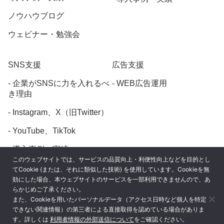
ノウハウブログ
ウェビナー・勉強会
SNS支援
広告支援
企業がSNSに力を入れるべ
WEB広告運用
き理由
Instagram、X（旧Twitter）
YouTube、TikTok
導入事例・実績
このウェブサイトでは、サービスの品質向上・利便性向上などを目的とし
てCookie (または、それに類似した技術) を使用しています。Cookieを無
効にした場合、本ウェブサイトのサービスを一部利用できませんので、あ
らかじめご了承ください。
また、Cookieを用いたパーソナルデータ（アクセス日時など個人を特定
プライバシーポリシー
できない関連情報）の第三者による直接取得を認めている場合がありま
す。詳しくは
利用者情報の外部送信について
をご確認ください。
利用者情報の外部送信について