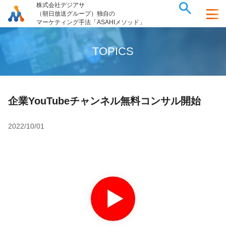
株式会社デジアサ
（朝日放送グループ）独自の
マーケティング手法「ASAHIメソッド」
T
O
P
I
C
S
企業YouTubeチャンネル無料コンサル開始
2022/10/01