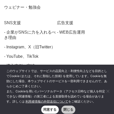
ウェビナー・勉強会
SNS支援
広告支援
企業がSNSに力を入れるべ
WEB広告運用
き理由
Instagram、X（旧Twitter）
YouTube、TikTok
導入事例・実績
このウェブサイトでは、サービスの品質向上・利便性向上などを目的とし
てCookie (または、それに類似した技術) を使用しています。Cookieを無
効にした場合、本ウェブサイトのサービスを一部利用できませんので、あ
らかじめご了承ください。
また、Cookieを用いたパーソナルデータ（アクセス日時など個人を特定
プライバシーポリシー
できない関連情報）の第三者による直接取得を認めている場合がありま
す。詳しくは
利用者情報の外部送信について
をご確認ください。
利用者情報の外部送信について
同意する
閉じる
© digiasa ALL rights reserved.