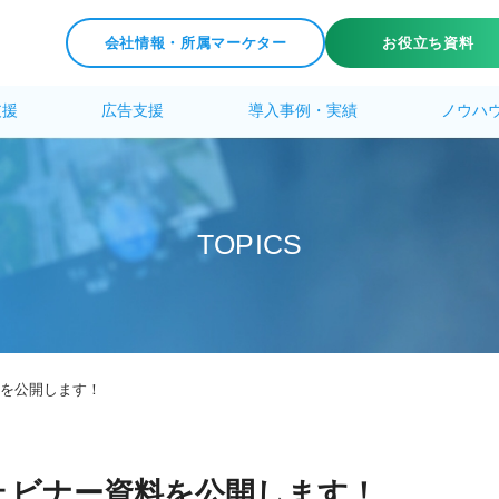
会社情報・所属マーケター
お役立ち資料
支援
広告支援
導入事例・実績
ノウハ
T
O
P
I
C
S
料を公開します！
ウェビナー資料を公開します！