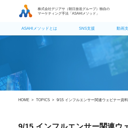
株式会社デジアサ
（朝日放送グループ）独自の
マーケティング手法「ASAHIメソッド」
ASAHIメソッドとは
SNS支援
動画
HOME
>
TOPICS
>
9/15 インフルエンサー関連ウェビナー資
9/15 インフルエンサー関連