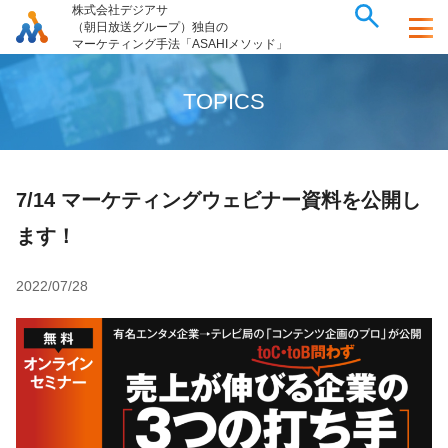
株式会社デジアサ
（朝日放送グループ）独自の
マーケティング手法「ASAHIメソッド」
T
O
P
I
C
S
7/14 マーケティングウェビナー資料を公開し
ます！
2022/07/28