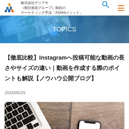
株式会社デジアサ
（朝日放送グループ）独自の
マーケティング手法「ASAHIメソッド」
T
O
P
I
C
S
【徹底比較】Instagramへ投稿可能な動画の長
さやサイズの違い｜動画を作成する際のポイ
ントも解説【ノウハウ公開ブログ】
2024/05/29