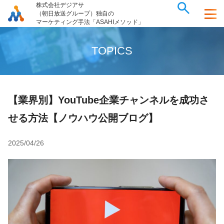
株式会社デジアサ
（朝日放送グループ）独自の
マーケティング手法「ASAHIメソッド」
T
O
P
I
C
S
【業界別】YouTube企業チャンネルを成功さ
せる方法【ノウハウ公開ブログ】
2025/04/26