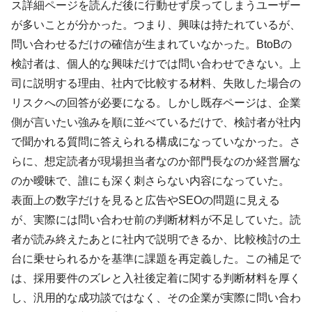
ス詳細ページを読んだ後に行動せず戻ってしまうユーザー
が多いことが分かった。つまり、興味は持たれているが、
問い合わせるだけの確信が生まれていなかった。BtoBの
検討者は、個人的な興味だけでは問い合わせできない。上
司に説明する理由、社内で比較する材料、失敗した場合の
リスクへの回答が必要になる。しかし既存ページは、企業
側が言いたい強みを順に並べているだけで、検討者が社内
で聞かれる質問に答えられる構成になっていなかった。さ
らに、想定読者が現場担当者なのか部門長なのか経営層な
のか曖昧で、誰にも深く刺さらない内容になっていた。
表面上の数字だけを見ると広告やSEOの問題に見える
が、実際には問い合わせ前の判断材料が不足していた。読
者が読み終えたあとに社内で説明できるか、比較検討の土
台に乗せられるかを基準に課題を再定義した。この補足で
は、採用要件のズレと入社後定着に関する判断材料を厚く
し、汎用的な成功談ではなく、その企業が実際に問い合わ