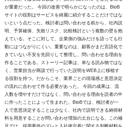
が重要だった。 今回の改善で明らかになったのは、BtoB
サイトの役割はサービスを綺麗に紹介することだけではな
いという点だった。検討者は問い合わせる前から、社内説
明、予算確保、失敗リスク、比較検討という複数の壁を抱
えている。そこに対して、企業側の強みだけを語っても行
動にはつながりにくい。重要なのは、顧客がまだ言語化で
きていない不安を先回りして整理し、問い合わせる理由を
作ることである。ストーリー記事は、単なる読み物ではな
く、営業担当が商談で行っていた説明をWEB上に移植す
る役割を持つ。だからこそ、業界ごとの現場感と意思決定
の流れに合わせて作る必要があった。 今回の成果は、流
入数を増やすだけではなく、問い合わせる理由を読者の中
に作ったことによって生まれた。BtoBでは、検討者が一
人で意思決定することは少なく、社内で説明できる納得材
料を用意することが問い合わせ増加の土台になる。この補
足では、採用要件のズレと入社後定着に関する判断材料を