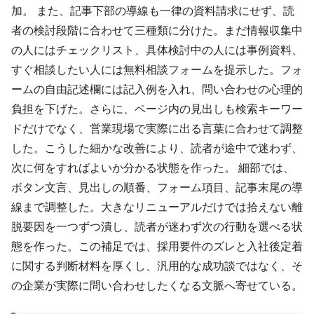
加。 また、記事下部の導線も一律の資料請求にせず、読
者の検討段階に合わせて三種類に分けた。まだ情報収集中
の人にはチェックリスト、具体検討中の人には事例資料、
すぐ相談したい人には無料相談フォームを提示した。フォ
ームの自由記述欄には記入例を入れ、問い合わせの心理的
負担を下げた。さらに、ページ内の見出しも検索キーワー
ドだけでなく、営業現場で実際に出る言葉に合わせて調整
した。こうした細かな改善により、読者が途中で迷わず、
次に何をすればよいか分かる状態を作った。 細部では、
ボタン文言、見出しの順番、フォーム項目、記事末尾の導
線まで調整した。大きなリニューアルだけでは拾えない離
脱要因を一つずつ潰し、読者が迷わず次の行動を選べる状
態を作った。この補足では、採用要件のズレと入社後定着
に関する判断材料を厚くし、汎用的な成功談ではなく、そ
の企業が実際に問い合わせしたくなる文脈へ寄せている。