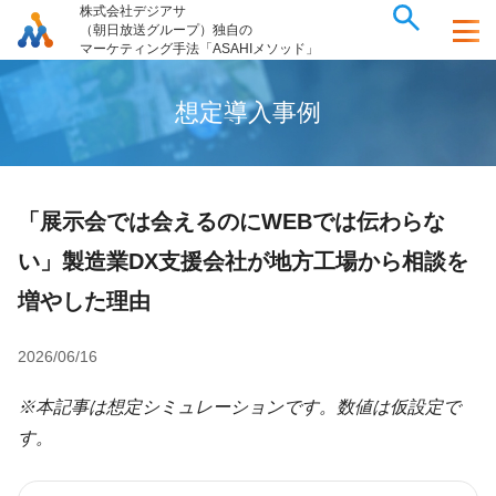
株式会社デジアサ
（朝日放送グループ）独自の
マーケティング手法「ASAHIメソッド」
想
定
導
入
事
例
「展示会では会えるのにWEBでは伝わらな
い」製造業DX支援会社が地方工場から相談を
増やした理由
2026/06/16
※本記事は想定シミュレーションです。数値は仮設定で
す。