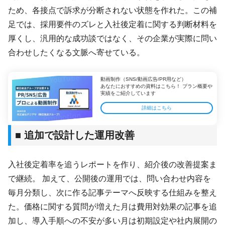
ため、各接点で訴求が分断されない状態を作れた。この補
足では、採用要件のズレと入社後定着に関する判断材料を
厚くし、汎用的な成功談ではなく、その企業が実際に問い
合わせしたくなる文脈へ寄せている。
動画制作（SNS/動画広告/PR用など）
あなたにおすすめの資料はこちら！ プラン概要や
実績をご紹介しています
詳細はこちら
■ 追加で設計した運用改善
入社後定着率を追うレポートを作り、紹介後の改善提案ま
で継続。 加えて、公開後の運用では、問い合わせ内容を
毎月分類し、次に作る記事テーマへ反映する仕組みを整え
た。価格に関する質問が増えた月は費用対効果の記事を追
加し、導入手順への不安が多い月は初期設定や社内展開の