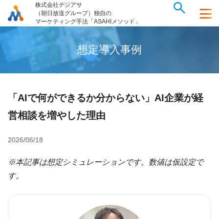
株式会社デジアサ
（朝日放送グループ）独自の
マーケティング手法「ASAHIメソッド」
想
定
導
入
事
例
「AIで何ができるか分からない」AI企業が経
営相談を増やした理由
2026/06/18
※本記事は想定シミュレーションです。数値は仮設定で
す。