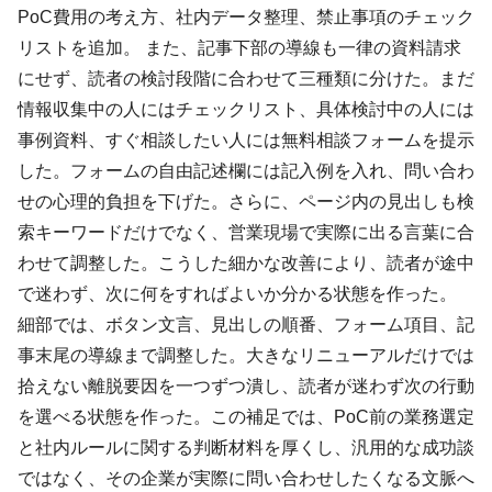
PoC費用の考え方、社内データ整理、禁止事項のチェック
リストを追加。 また、記事下部の導線も一律の資料請求
にせず、読者の検討段階に合わせて三種類に分けた。まだ
情報収集中の人にはチェックリスト、具体検討中の人には
事例資料、すぐ相談したい人には無料相談フォームを提示
した。フォームの自由記述欄には記入例を入れ、問い合わ
せの心理的負担を下げた。さらに、ページ内の見出しも検
索キーワードだけでなく、営業現場で実際に出る言葉に合
わせて調整した。こうした細かな改善により、読者が途中
で迷わず、次に何をすればよいか分かる状態を作った。
細部では、ボタン文言、見出しの順番、フォーム項目、記
事末尾の導線まで調整した。大きなリニューアルだけでは
拾えない離脱要因を一つずつ潰し、読者が迷わず次の行動
を選べる状態を作った。この補足では、PoC前の業務選定
と社内ルールに関する判断材料を厚くし、汎用的な成功談
ではなく、その企業が実際に問い合わせしたくなる文脈へ