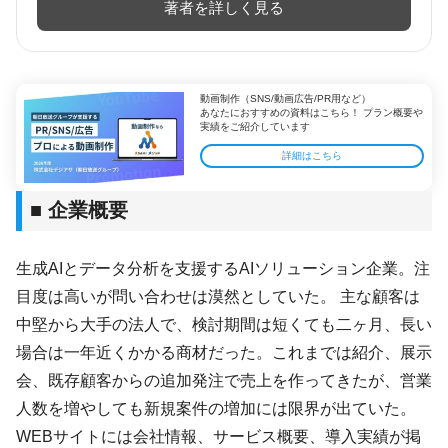
著者を詳しく見る
動画制作（SNS/動画広告/PR用など）
あなたにおすすめの資料はこちら！ プラン概要や
実績をご紹介しています
詳細はこちら
■ 企業概要
生成AIとデータ分析を支援するAIソリューション企業。注
目度は高いが問い合わせは漠然としていた。 主な顧客は
中堅から大手の法人で、検討期間は短くても二ヶ月、長い
場合は一年近くかかる商材だった。これまでは紹介、展示
会、既存顧客からの追加発注で売上を作ってきたが、営業
人数を増やしても新規案件の増加には限界が出ていた。
WEBサイトには会社情報、サービス概要、導入実績が掲