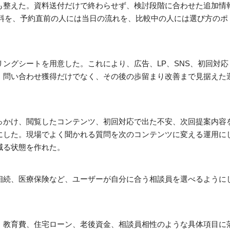
も整えた。資料送付だけで終わらせず、検討段階に合わせた追加情
材料を、予約直前の人には当日の流れを、比較中の人には選び方のポ
ングシートを用意した。これにより、広告、LP、SNS、初回対応
、問い合わせ獲得だけでなく、その後の歩留まり改善まで見据えた
っかけ、閲覧したコンテンツ、初回対応で出た不安、次回提案内容
にした。現場でよく聞かれる質問を次のコンテンツに変える運用に
減る状態を作れた。
相続、医療保険など、ユーザーが自分に合う相談員を選べるように
、教育費、住宅ローン、老後資金、相談員相性のような具体項目に