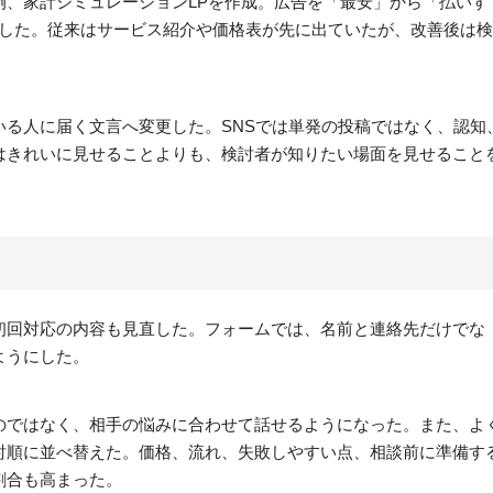
例、家計シミュレーションLPを作成。広告を「最安」から「払いす
直した。従来はサービス紹介や価格表が先に出ていたが、改善後は検
る人に届く文言へ変更した。SNSでは単発の投稿ではなく、認知
はきれいに見せることよりも、検討者が知りたい場面を見せること
初回対応の内容も見直した。フォームでは、名前と連絡先だけでな
ようにした。
のではなく、相手の悩みに合わせて話せるようになった。また、よ
討順に並べ替えた。価格、流れ、失敗しやすい点、相談前に準備す
割合も高まった。