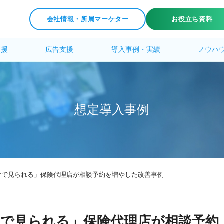
会社情報・所属マーケター
お役立ち資料
支援
広告支援
導入事例・実績
ノウハ
想
定
導
入
事
例
けで見られる」保険代理店が相談予約を増やした改善事例
で見られる」保険代理店が相談予約