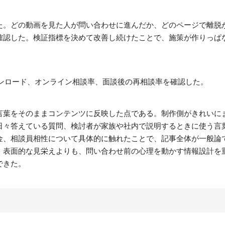
た。どの動画を見た人が問い合わせに進んだか、どのページで離脱
確認した。検証指標を決めて改善し続けたことで、施策が作りっぱ
ウンロード、オンライン相談率、面談後の再相談率を確認した。
言葉をそのままコンテンツに反映した点である。制作側がきれいに
日々答えている質問、検討者が家族や社内で説明するときに使う言
金、相談員相性について具体的に触れたことで、記事全体が一般論
。表面的な見栄えよりも、問い合わせ前の心理を動かす情報設計を
できた。