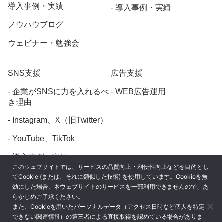
導入事例・実績
導入事例・実績
ノウハウブログ
ウェビナー・勉強会
SNS支援
広告支援
企業がSNSに力を入れるべ
WEB広告運用
き理由
Instagram、X（旧Twitter）
YouTube、TikTok
導入事例・実績
このウェブサイトでは、サービスの品質向上・利便性向上などを目的とし
てCookie (または、それに類似した技術) を使用しています。Cookieを無
効にした場合、本ウェブサイトのサービスを一部利用できませんので、あ
らかじめご了承ください。
また、Cookieを用いたパーソナルデータ（アクセス日時など個人を特定
プライバシーポリシー
できない関連情報）の第三者による直接取得を認めている場合がありま