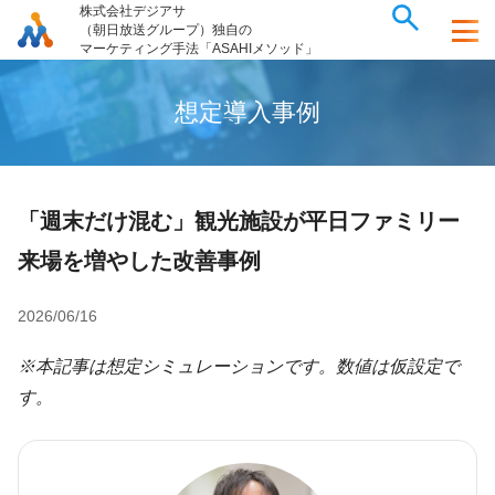
株式会社デジアサ
（朝日放送グループ）独自の
マーケティング手法「ASAHIメソッド」
想
定
導
入
事
例
「週末だけ混む」観光施設が平日ファミリー
来場を増やした改善事例
2026/06/16
※本記事は想定シミュレーションです。数値は仮設定で
す。