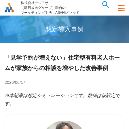
株式会社デジアサ
（朝日放送グループ）独自の
マーケティング手法「ASAHIメソッド」
想
定
導
入
事
例
「見学予約が増えない」住宅型有料老人ホー
ムが家族からの相談を増やした改善事例
2026/06/17
※本記事は想定シミュレーションです。数値は仮設定で
す。