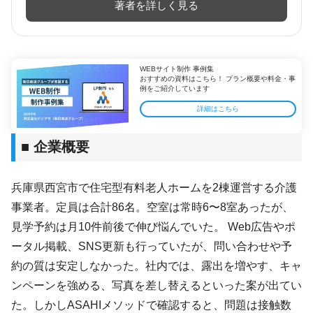
著者を詳しく見る
WEBサイト制作 事例集
おすすめの資料はこちら！ プラン概要や料金・事
例をご紹介しています
詳細はこちら
■ 企業概要
兵庫県西宮市で住宅型有料老人ホームを2棟運営する介護
事業者。定員は合計86名。空室は常時6〜8室あったが、
見学予約は月10件前後で伸び悩んでいた。 Web広告やポ
ータル掲載、SNS更新も行っていたが、問い合わせや予
約の質は安定しなかった。社内では、露出を増やす、キャ
ンペーンを強める、写真を差し替えるといった案が出てい
た。しかしASAHIメソッドで確認すると、問題は接触数