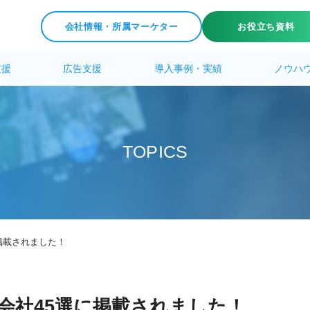
会社情報・所属マーケター
お役立ち資料
支援
広告支援
導入事例・実績
ノウハ
T
O
P
I
C
S
に掲載されました！
代行会社45選に掲載されました！