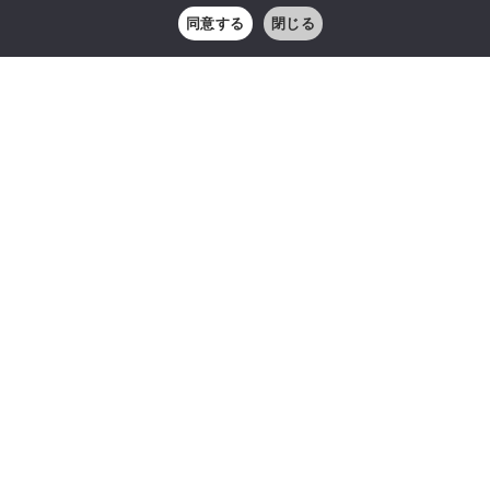
同意する
閉じる
弊社サービスの導入企業様一例