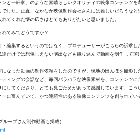
ツンと一軒家」のような素晴らしいクオリティの映像コンテンツを
力でした。正直、なかなか映像制作会社さんには難しいだろうなと
入れてくれた懐の広さはとてもありがたいと思いました。
られてみてどうですか？
出・編集するというのではなく、プロデューサーがこちらの訴求し
私達だけでは想像しえない演出なども織り込んで動画を制作して頂
ズになった動画の制作依頼をしたのですが、現地の田んぼを撮影し
ーティングの会話など、毎回バラバラな映像素材を、コンテンツに
りにしてくださり、とても見ごたえがあって感謝しています。こう
ィーに富んでいて、かつ連続性のある映像コンテンツを創られてい
グループさん制作動画も掲載）
tml