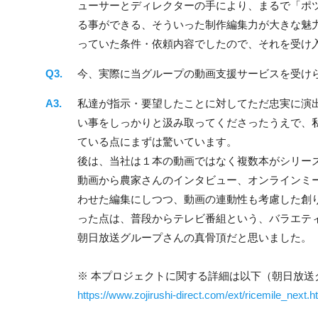
ューサーとディレクターの手により、まるで「ポ
る事ができる、そういった制作編集力が大きな魅
っていた条件・依頼内容でしたので、それを受け
今、実際に当グループの動画支援サービスを受け
私達が指示・要望したことに対してただ忠実に演
い事をしっかりと汲み取ってくださったうえで、
ている点にまずは驚いています。
後は、当社は１本の動画ではなく複数本がシリー
動画から農家さんのインタビュー、オンラインミ
わせた編集にしつつ、動画の連動性も考慮した創
った点は、普段からテレビ番組という、バラエテ
朝日放送グループさんの真骨頂だと思いました。
※ 本プロジェクトに関する詳細は以下（朝日放送
https://www.zojirushi-direct.com/ext/ricemile_next.h