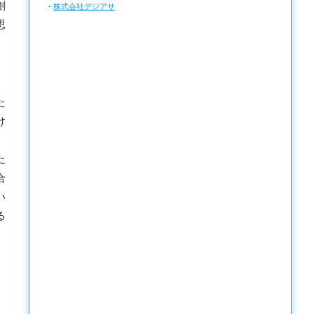
創
・
株式会社デジアサ
思
た
け
た
合
い
る