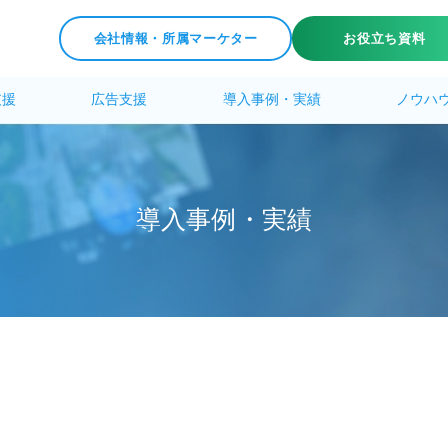
会社情報・所属マーケター
お役立ち資料
支援
広告支援
導入事例・実績
ノウハ
導
入
事
例
・
実
績