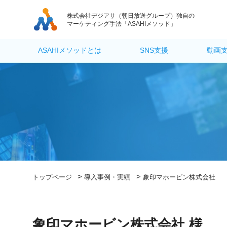
株式会社デジアサ
（朝日放送グループ）独自の
マーケティング手法「ASAHIメソッド」
ASAHIメソッドとは
SNS支援
動画
>
>
トップページ
導入事例・実績
象印マホービン株式会社
象印マホービン株式会社 様