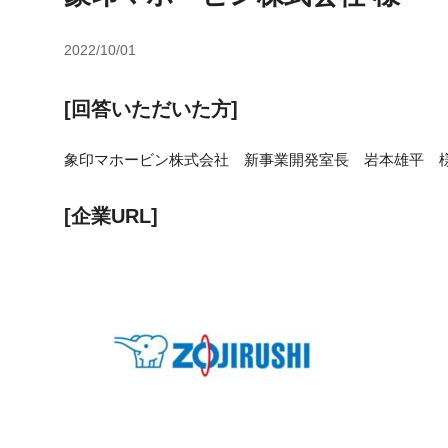
2022/10/01
[回答いただいた方]
象印マホービン株式会社 新事業開発室長 岩本雄平 
[企業URL]