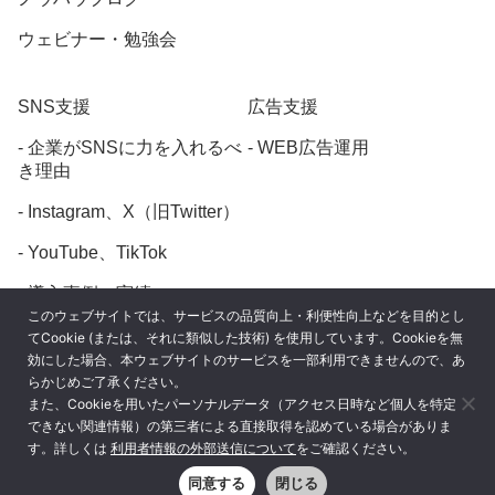
ウェビナー・勉強会
SNS支援
広告支援
企業がSNSに力を入れるべ
WEB広告運用
き理由
Instagram、X（旧Twitter）
YouTube、TikTok
導入事例・実績
このウェブサイトでは、サービスの品質向上・利便性向上などを目的とし
てCookie (または、それに類似した技術) を使用しています。Cookieを無
効にした場合、本ウェブサイトのサービスを一部利用できませんので、あ
らかじめご了承ください。
また、Cookieを用いたパーソナルデータ（アクセス日時など個人を特定
プライバシーポリシー
できない関連情報）の第三者による直接取得を認めている場合がありま
す。詳しくは
利用者情報の外部送信について
をご確認ください。
利用者情報の外部送信について
同意する
閉じる