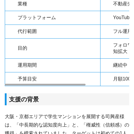
業種
不動産売
プラットフォーム
YouTube
代行範囲
フル運用
フォロワー
目的
知拡大
運用期間
継続中
予算目安
月額100
支援の背景
大阪・京都エリアで学生マンションを展開する司興産様
は、「中長期的な認知度向上」と、「権威性（信頼感）の
獲得」を模索されていました。ターゲットは初めての1人