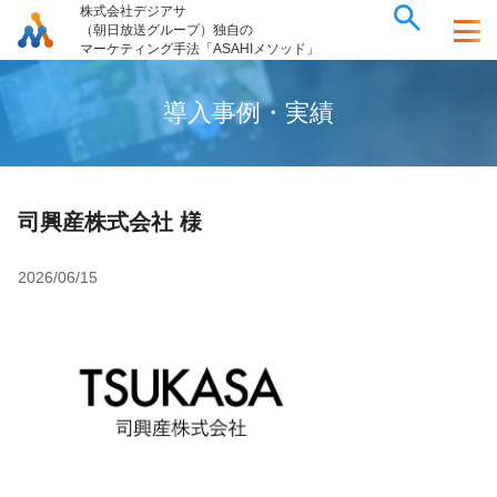
株式会社デジアサ
（朝日放送グループ）独自の
マーケティング手法「ASAHIメソッド」
導
入
事
例
・
実
績
司興産株式会社 様
2026/06/15