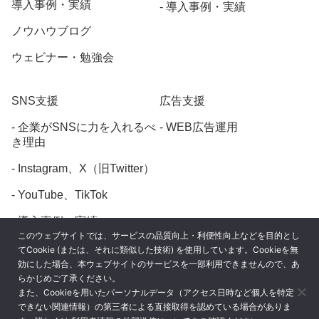
導入事例・実績
導入事例・実績
ノウハウブログ
ウェビナー・勉強会
SNS支援
広告支援
企業がSNSに力を入れるべ
WEB広告運用
き理由
Instagram、X（旧Twitter）
YouTube、TikTok
導入事例・実績
このウェブサイトでは、サービスの品質向上・利便性向上などを目的とし
てCookie (または、それに類似した技術) を使用しています。Cookieを無
効にした場合、本ウェブサイトのサービスを一部利用できませんので、あ
らかじめご了承ください。
また、Cookieを用いたパーソナルデータ（アクセス日時など個人を特定
プライバシーポリシー
できない関連情報）の第三者による直接取得を認めている場合がありま