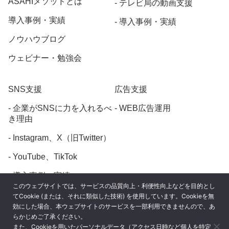
ASAHIメソッドとは
テレビ局の動画支援
導入事例・実績
導入事例・実績
ノウハウブログ
ウェビナー・勉強会
SNS支援
広告支援
企業がSNSに力を入れるべ
WEB広告運用
き理由
Instagram、X（旧Twitter）
YouTube、TikTok
導入事例・実績
このウェブサイトでは、サービスの品質向上・利便性向上などを目的とし
てCookie (または、それに類似した技術) を使用しています。Cookieを無
効にした場合、本ウェブサイトのサービスを一部利用できませんので、あ
らかじめご了承ください。
また、Cookieを用いたパーソナルデータ（アクセス日時など個人を特定