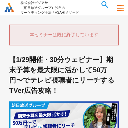
株式会社デジアサ
（朝日放送グループ）独自の
マーケティング手法「ASAHIメソッド」
本セミナーは既に
終了
しています
【1/29開催・30分ウェビナー】期
末予算を最大限に活かして50万
円〜でテレビ視聴者にリーチする
TVer広告攻略！