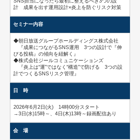
SNS担当になったら最初に整えるべき3つの設
計 成果を出す運用設計×炎上を防ぐリスク対策
セミナー内容
◆朝日放送グループホールディングス株式会社
『成果につながるSNS運用 3つの設計で『伸
びる投稿』の傾向を紐解く』
◆株式会社ジールコミュニケーションズ
『炎上は“運”ではなく“構造”で防げる 3つの設
計でつくるSNSリスク管理』
日 時
2026年6月2日(火) 14時00分スタート
→3日(水)15時～、4日(木)13時～録画配信あり
会 場