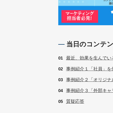
当日のコンテ
最近、効果を生んでい
事例紹介１「社員」を
事例紹介２「オリジナ
事例紹介３「外部キャ
質疑応答