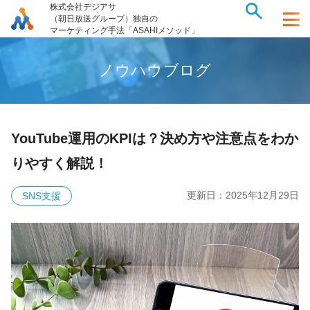
株式会社デジアサ
（朝日放送グループ）独自の
マーケティング手法「ASAHIメソッド」
ノ
ウ
ハ
ウ
ブ
ロ
グ
YouTube運用のKPIは？決め方や注意点をわか
りやすく解説！
更新日：
2025年12月29日
SNS支援