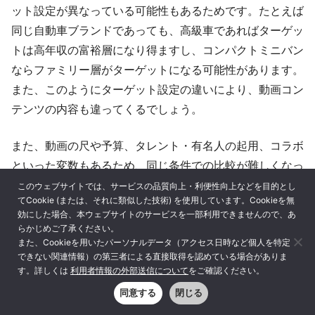
ット設定が異なっている可能性もあるためです。たとえば
同じ自動車ブランドであっても、高級車であればターゲッ
トは高年収の富裕層になり得ますし、コンパクトミニバン
ならファミリー層がターゲットになる可能性があります。
また、このようにターゲット設定の違いにより、動画コン
テンツの内容も違ってくるでしょう。
また、動画の尺や予算、タレント・有名人の起用、コラボ
といった変数もあるため、同じ条件での比較が難しくなっ
ています。競合他社のデータはあくまで参考程度に留めて
このウェブサイトでは、サービスの品質向上・利便性向上などを目的とし
てCookie (または、それに類似した技術) を使用しています。Cookieを無
おき、基本的には自社の過去データと比較することが大切
効にした場合、本ウェブサイトのサービスを一部利用できませんので、あ
です。
らかじめご了承ください。
また、Cookieを用いたパーソナルデータ（アクセス日時など個人を特定
できない関連情報）の第三者による直接取得を認めている場合がありま
設定したKPIをYouTubeアナリティクスで
す。詳しくは
利用者情報の外部送信について
をご確認ください。
確認する
同意する
閉じる