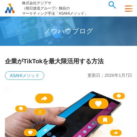
株式会社デジアサ
（朝日放送グループ）独自の
マーケティング手法「ASAHIメソッド」
ノ
ウ
ハ
ウ
ブ
ロ
グ
企業がTikTokを最大限活用する方法
更新日：
2026年1月7日
ASAHIメソッド