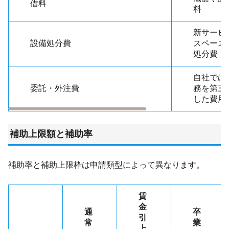
借料
料
新サービ
設備処分費
スペース
処分費
自社では
委託・外注費
務を第三
した費用
補助上限額と補助率
補助率と補助上限枠は申請類型によって異なります。
賃
金
通
卒
引
常
業
上