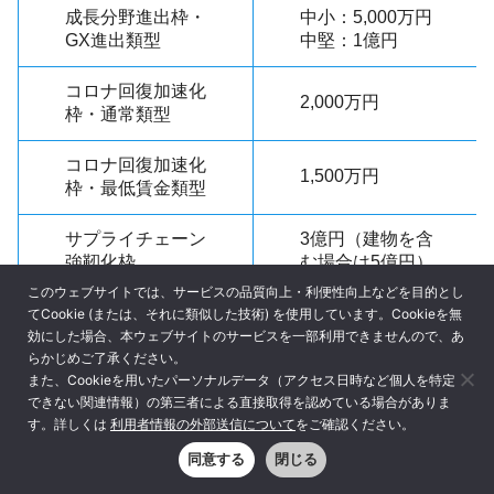
成長分野進出枠・
中小：5,000万円
GX進出類型
中堅：1億円
コロナ回復加速化
2,000万円
枠・通常類型
コロナ回復加速化
1,500万円
枠・最低賃金類型
サプライチェーン
3億円（建物を含
強靭化枠
む場合は5億円）
このウェブサイトでは、サービスの品質向上・利便性向上などを目的とし
てCookie (または、それに類似した技術) を使用しています。Cookieを無
認定に必要な認定支援機関要件について
効にした場合、本ウェブサイトのサービスを一部利用できませんので、あ
らかじめご了承ください。
また、Cookieを用いたパーソナルデータ（アクセス日時など個人を特定
できない関連情報）の第三者による直接取得を認めている場合がありま
事業再構築補助金を受け取るためには、事業計画を金融機
す。詳しくは
利用者情報の外部送信について
をご確認ください。
関や認定経営革新等支援機関に確認してもらう必要があり
同意する
閉じる
ます。認定経営革新等支援機関とは、中小企業を支援する