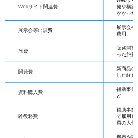
Webサ
Webサイト関連費
発や構築
かかった
展示会や
展示会等出展費
費用
販路開拓
旅費
った旅費
新商品の
開発費
した経費
補助事業
資料購入費
ど
補助事業
雑役務費
で雇用し
員の人件
機器や設