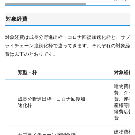
対象経費
対象経費は成長分野進出枠・コロナ回復加速化枠と、サプ
ライチェーン強靭化枠で違ってきます。それぞれの対象経
費は以下のとおりです。
類型・枠
対象経費
建物費機
費、クラ
成長分野進出枠・コロナ回復加
費、運搬
速化枠
産権等関
経費広告
費
建物費機
サプライチェーン強靭化枠