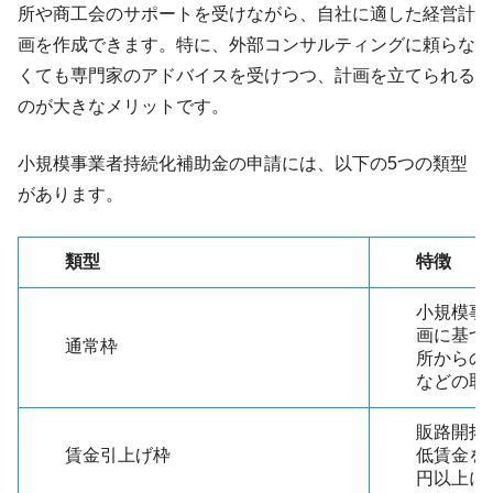
所や商工会のサポートを受けながら、自社に適した経営計
画を作成できます。特に、外部コンサルティングに頼らな
くても専門家のアドバイスを受けつつ、計画を立てられる
のが大きなメリットです。
小規模事業者持続化補助金の申請には、以下の5つの類型
があります。
類型
特徴
小規模事
画に基づ
通常枠
所からの
などの取
販路開拓
賃金引上げ枠
低賃金を
円以上に