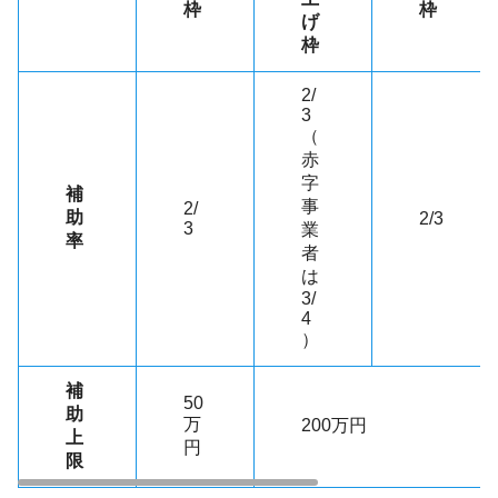
枠
枠
げ
枠
2/
3
（
赤
字
補
事
2/
助
2/3
3
業
率
者
は
3/
4
）
補
50
助
万
200万円
上
円
限