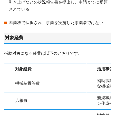
引き上げなどの状況報告書を提出し、申請までに受領
されている
卒業枠で採択され、事業を実施した事業者ではない
対象経費
補助対象になる経費は以下のとおりです。
対象経費
活用事例
補助事業
機械装置等費
な機械装
新規事業
広報費
シ作成や