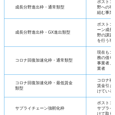
ポストコ
成長分野進出枠・通常類型
野への事
組む事業
ポストコ
ーン成長
成長分野進出枠・GX進出類型
野の課題
を行う事
現在もコ
務の借り
コロナ回復加速化枠・通常類型
事業者、
業者
コロナ禍
コロナ回復加速化枠・最低賃金
賃金引き
類型
けている
ポストコ
サプライチェーン強靭化枠
サプライ
けて取り