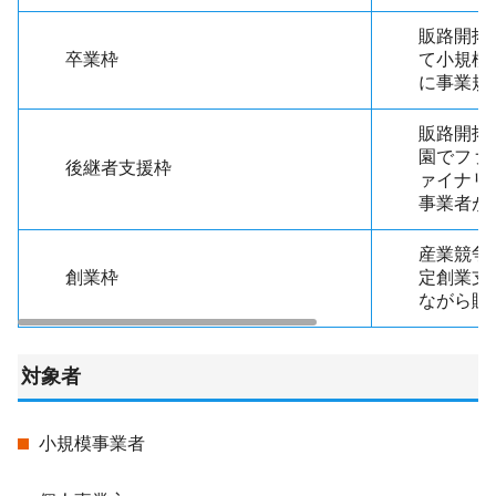
販路開拓
卒業枠
て小規模
に事業規
販路開拓
園でファ
後継者支援枠
ァイナリ
事業者が
産業競争
創業枠
定創業支
ながら販
対象者
小規模事業者