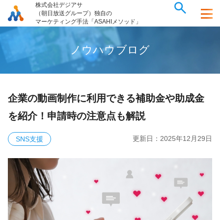
株式会社デジアサ
（朝日放送グループ）独自の
マーケティング手法「ASAHIメソッド」
ノ
ウ
ハ
ウ
ブ
ロ
グ
企業の動画制作に利用できる補助金や助成金
を紹介！申請時の注意点も解説
更新日：
2025年12月29日
SNS支援