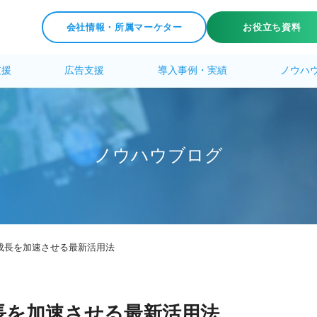
会社情報・所属マーケター
お役立ち資料
支援
広告支援
導入事例・実績
ノウハ
ノ
ウ
ハ
ウ
ブ
ロ
グ
の成長を加速させる最新活用法
成長を加速させる最新活用法