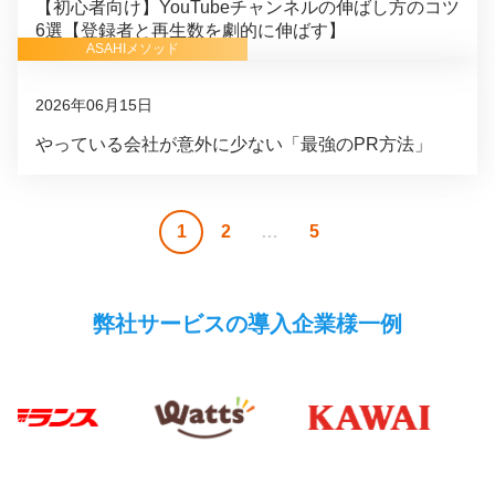
【初心者向け】YouTubeチャンネルの伸ばし方のコツ
6選【登録者と再生数を劇的に伸ばす】
ASAHIメソッド
2026年06月15日
やっている会社が意外に少ない「最強のPR方法」
投
1
2
…
5
稿
の
弊社サービスの導入企業様一例
ペ
ー
ジ
送
り