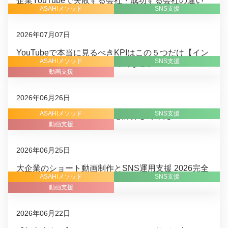
企業YouTubeで失敗する会社・成功する会社の違い
ASAHIメソッド
SNS支援
2026年07月07日
YouTubeで本当に見るべきKPIはこの５つだけ【イン
ASAHIメソッド
SNS支援
プレッション数や平均試聴時間など】
動画支援
2026年06月26日
ASAHIメソッド
SNS支援
企業YouTubeの費用対効果を計算してみた
動画支援
2026年06月25日
大企業のショート動画制作とSNS運用支援 2026完全
ASAHIメソッド
SNS支援
ガイド
動画支援
2026年06月22日