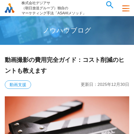
株式会社デジアサ
（朝日放送グループ）独自の
マーケティング手法「ASAHIメソッド」
ノ
ウ
ハ
ウ
ブ
ロ
グ
動画撮影の費用完全ガイド：コスト削減のヒ
ントも教えます
更新日：
2025年12月30日
動画支援