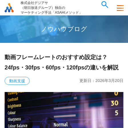
株式会社デジアサ
（朝日放送グループ）独自の
マーケティング手法「ASAHIメソッド」
ノ
ウ
ハ
ウ
ブ
ロ
グ
動画フレームレートのおすすめ設定は？
24fps・30fps・60fps・120fpsの違いを解説
更新日：
2026年3月20日
動画支援