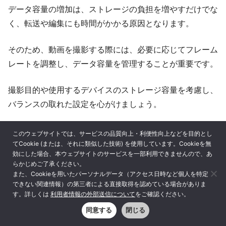
データ容量の増加は、ストレージの負担を増やすだけでな
く、転送や編集にも時間がかかる原因となります。
そのため、動画を撮影する際には、必要に応じてフレーム
レートを調整し、データ容量を管理することが重要です。
撮影目的や使用するデバイスのストレージ容量を考慮し、
バランスの取れた設定を心がけましょう。
注意点2：バッテリー消費や編集負荷が増える
このウェブサイトでは、サービスの品質向上・利便性向上などを目的とし
てCookie (または、それに類似した技術) を使用しています。Cookieを無
効にした場合、本ウェブサイトのサービスを一部利用できませんので、あ
らかじめご了承ください。
高フレームレート動画の撮影や再生は、デバイスに多くの
また、Cookieを用いたパーソナルデータ（アクセス日時など個人を特定
処理能力を要求するため、バッテリー消費量が増加しま
できない関連情報）の第三者による直接取得を認めている場合がありま
す。
す。詳しくは
利用者情報の外部送信について
をご確認ください。
同意する
閉じる
長時間の撮影や再生を行う場合は、バッテリー残量に十分