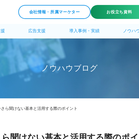
会社情報・所属マーケター
お役立ち資料
支援
広告支援
導入事例・実績
ノウハ
ノ
ウ
ハ
ウ
ブ
ロ
グ
今さら聞けない基本と活用する際のポイント
さら聞けない基本と活用する際のポイ