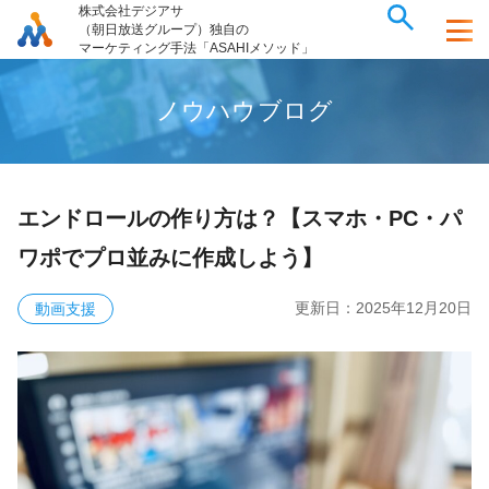
株式会社デジアサ
（朝日放送グループ）独自の
マーケティング手法「ASAHIメソッド」
ノ
ウ
ハ
ウ
ブ
ロ
グ
エンドロールの作り方は？【スマホ・PC・パ
ワポでプロ並みに作成しよう】
更新日：
2025年12月20日
動画支援