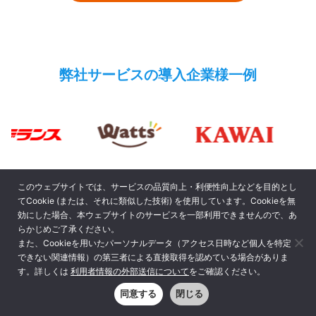
弊社サービスの導入企業様一例
このウェブサイトでは、サービスの品質向上・利便性向上などを目的とし
てCookie (または、それに類似した技術) を使用しています。Cookieを無
効にした場合、本ウェブサイトのサービスを一部利用できませんので、あ
らかじめご了承ください。
さらに詳しい改善事例などを
また、Cookieを用いたパーソナルデータ（アクセス日時など個人を特定
できない関連情報）の第三者による直接取得を認めている場合がありま
無償公開
す。詳しくは
利用者情報の外部送信について
をご確認ください。
同意する
閉じる