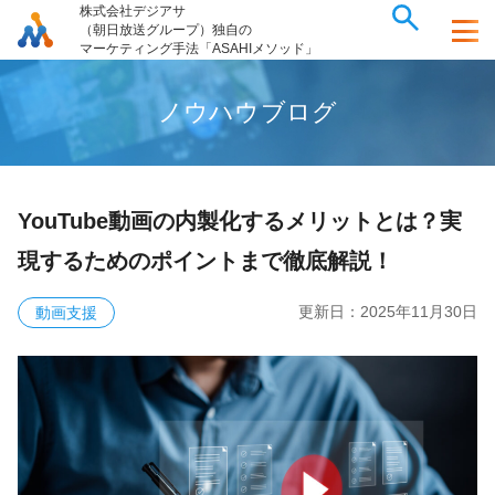
株式会社デジアサ
（朝日放送グループ）独自の
マーケティング手法「ASAHIメソッド」
ノ
ウ
ハ
ウ
ブ
ロ
グ
YouTube動画の内製化するメリットとは？実
現するためのポイントまで徹底解説！
更新日：
2025年11月30日
動画支援