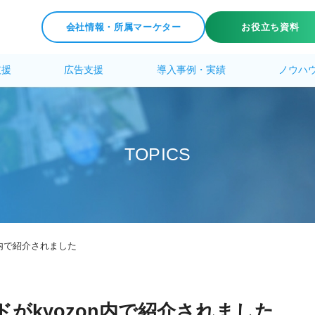
会社情報・所属マーケター
お役立ち資料
支援
広告支援
導入事例・実績
ノウハ
T
O
P
I
C
S
zon内で紹介されました
メソッドがkyozon内で紹介されました