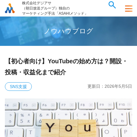
株式会社デジアサ
（朝日放送グループ）独自の
マーケティング手法「ASAHIメソッド」
ノ
ウ
ハ
ウ
ブ
ロ
グ
【初心者向け】YouTubeの始め方は？開設・
投稿・収益化まで紹介
更新日：
2026年5月5日
SNS支援