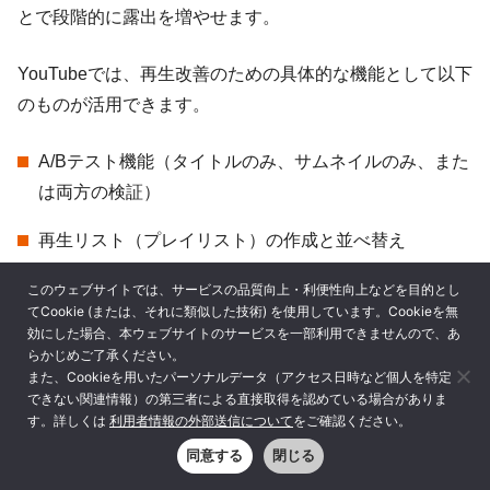
とで段階的に露出を増やせます。
YouTubeでは、再生改善のための具体的な機能として以下
のものが活用できます。
A/Bテスト機能（タイトルのみ、サムネイルのみ、また
は両方の検証）
再生リスト（プレイリスト）の作成と並べ替え
再生リストごとのタイトルと説明文の最適化
このウェブサイトでは、サービスの品質向上・利便性向上などを目的とし
てCookie (または、それに類似した技術) を使用しています。Cookieを無
効にした場合、本ウェブサイトのサービスを一部利用できませんので、あ
YouTube StudioのA/Bテスト機能を活用すれば、「どのサ
らかじめご了承ください。
ムネイルがクリックされやすいか」を客観的なデータで判
また、Cookieを用いたパーソナルデータ（アクセス日時など個人を特定
できない関連情報）の第三者による直接取得を認めている場合がありま
断可能です。
す。詳しくは
利用者情報の外部送信について
をご確認ください。
同意する
閉じる
また、関連する動画を再生リストにまとめることで視聴者