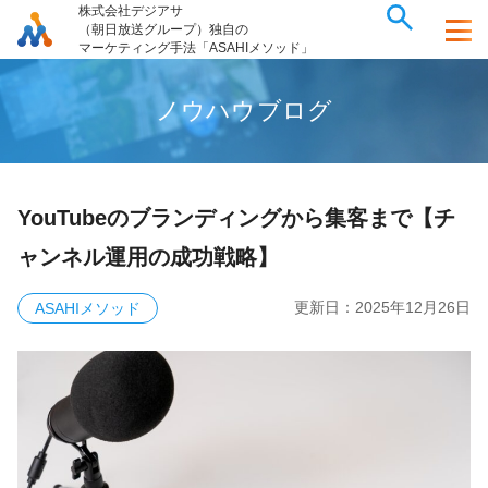
株式会社デジアサ
（朝日放送グループ）独自の
マーケティング手法「ASAHIメソッド」
ノ
ウ
ハ
ウ
ブ
ロ
グ
YouTubeのブランディングから集客まで【チ
ャンネル運用の成功戦略】
更新日：
2025年12月26日
ASAHIメソッド