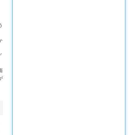
う
か
ゲ
面
が