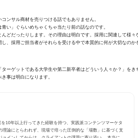
いコンサル商材を売りつける話でもありません。
は青い」ぐらいめちゃくちゃ当たり前の話なのです。
とんどだったりします。その理由は明白です。採用に関連して様々
開し、採用ご担当者がそれらを受ける中で本質的に何が大切なのか
「ターゲットである大学生や第二新卒者はどういう人々か？」をき
べき事は明白になります。
業を10年以上行ってきた経験を持つ、実践派コンテンツマーケタ
行の理論にとらわれず、現場で培った圧倒的な「場数」に基づく支
ジョインしてからは、クライアントの課題に寄り添い、 本当に