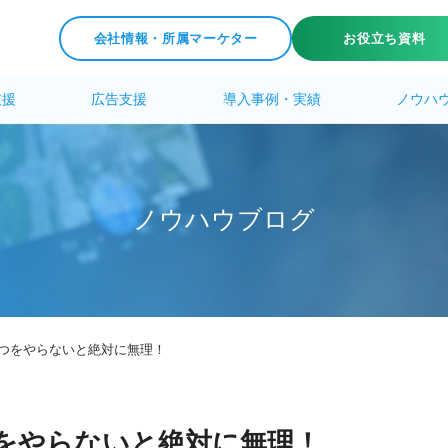
会社情報・所属マーケター
お役立ち資料
支援
広告支援
導入事例・実績
ノウハ
ノ
ウ
ハ
ウ
ブ
ロ
グ
つをやらないと絶対に無理！
をやらないと絶対に無理！