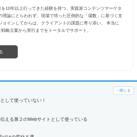
業を10年以上行ってきた経験を持つ、実践派コンテンツマーケタ
行の理論にとらわれず、現場で培った圧倒的な「場数」に基づく支
ジョインしてからは、クライアントの課題に寄り添い、 本当に
な戦略立案から実行までをトータルでサポート。
る
− 閉じる
ルとして使っていない！
伝える第２のWebサイトとして使っている
位置づけの変化５選