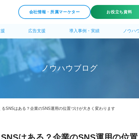
会社情報・所属マーケター
お役立ち資料
支援
広告支援
導入事例・実績
ノウハ
ノ
ウ
ハ
ウ
ブ
ロ
グ
にくるSNSはある？企業のSNS運用の位置づけが大きく変わります
るSNSはある？企業のSNS運用の位置