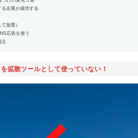
する企業が成功する
して放置）
NS広告を使う
両立
トを拡散ツールとして使っていない！