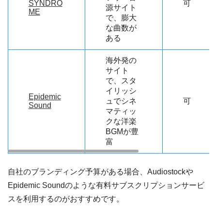
SYNDRO
可
源サイト
ME
で、膨大
な曲数が
ある
海外発の
サイト
で、スタ
イリッシ
Epidemic
ュでシネ
可
Sound
マティッ
クな洋楽
BGMが豊
富
自社のブランディング予算がある場合、Audiostockや
Epidemic Soundのような有料サブスクリプションサービ
スを利用するのがおすすめです。