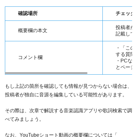
確認場所
チェック
投稿者が
概要欄の本文
記載して
・「この
する質問
コメント欄
・PCなら
とページ
もし上記の箇所を確認しても情報が見つからない場合は、
投稿者が独自に音源を編集している可能性があります。
その際は、次章で解説する音楽認識アプリや歌詞検索で調
べてみましょう。
なお、YouTubeショート動画の概要欄については「