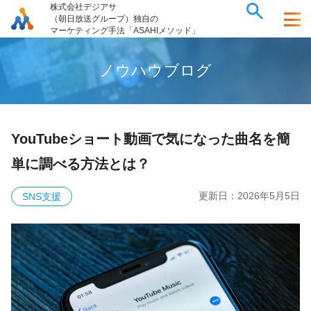
株式会社デジアサ
（朝日放送グループ）独自の
マーケティング手法「ASAHIメソッド」
ノ
ウ
ハ
ウ
ブ
ロ
グ
YouTubeショート動画で気になった曲名を簡
単に調べる方法とは？
更新日：
2026年5月5日
SNS支援