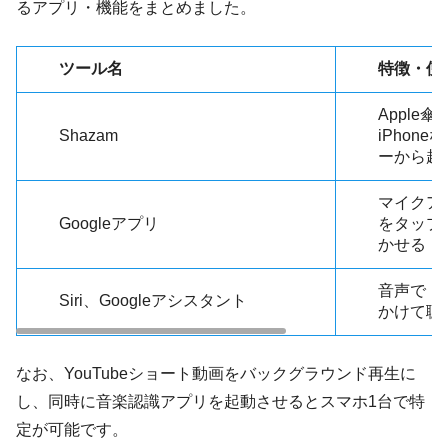
るアプリ・機能をまとめました。
ツール名
特徴・使
Apple
Shazam
iPhon
ーから起
マイクア
Googleアプリ
をタップ
かせる
音声で「
Siri、Googleアシスタント
かけて聴
なお、YouTubeショート動画をバックグラウンド再生に
し、同時に音楽認識アプリを起動させるとスマホ1台で特
定が可能です。