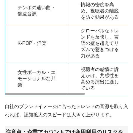
情報の密度を高
テンポの速い曲・
め、視聴者の離脱
倍速音源
を防ぐ効果がある
グローバルなトレ
ンドを反映し、言
K-POP・洋楽
語の壁を超えてリ
ズムで惹きつける
力がある
視聴者の感情に訴
女性ボーカル・エ
えかけ、共感性を
モーショナルな邦
高める演出に適し
楽
ている
自社のブランドイメージに合ったトレンドの音源を取り入
れれば、認知拡大のスピードは大きく上がります。
注意点：企業アカウントでは商用利用のリスクを