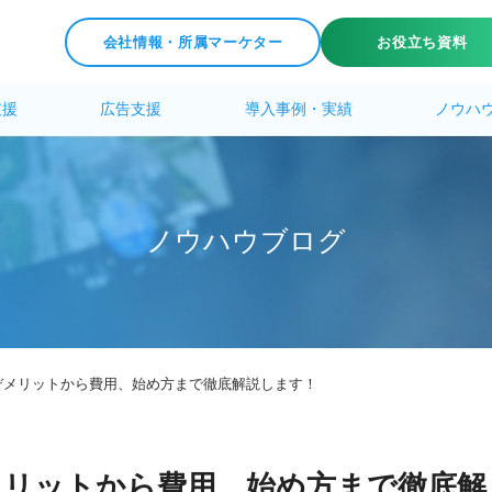
会社情報・所属マーケター
お役立ち資料
支援
広告支援
導入事例・実績
ノウハ
ノ
ウ
ハ
ウ
ブ
ロ
グ
デメリットから費用、始め方まで徹底解説します！
メリットから費用、始め方まで徹底解