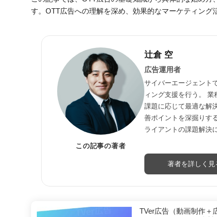
す。OTT広告への理解を深め、効果的なマーケティング
辻倉 空
広告運用者
サイバーエージェントで
ィング支援を行う。 
課題に応じて最適な解
善ポイントを深掘りす
ライアントの課題解決
この記事の著者
著者を詳しく見
TVer広告（動画制作＋