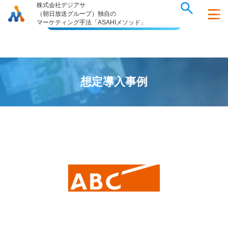
株式会社デジアサ
（朝日放送グループ）独自の
ご相談・お問い合わせはこちら
マーケティング手法「ASAHIメソッド」
想
定
導
入
事
例