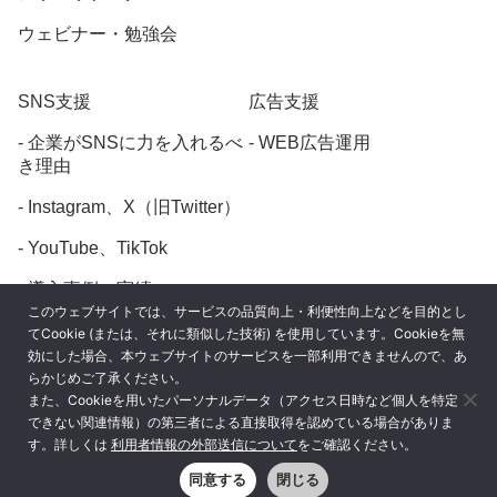
ウェビナー・勉強会
SNS支援
広告支援
企業がSNSに力を入れるべ
WEB広告運用
き理由
Instagram、X（旧Twitter）
YouTube、TikTok
導入事例・実績
このウェブサイトでは、サービスの品質向上・利便性向上などを目的とし
てCookie (または、それに類似した技術) を使用しています。Cookieを無
効にした場合、本ウェブサイトのサービスを一部利用できませんので、あ
らかじめご了承ください。
また、Cookieを用いたパーソナルデータ（アクセス日時など個人を特定
プライバシーポリシー
できない関連情報）の第三者による直接取得を認めている場合がありま
す。詳しくは
利用者情報の外部送信について
をご確認ください。
利用者情報の外部送信について
同意する
閉じる
© digiasa ALL rights reserved.