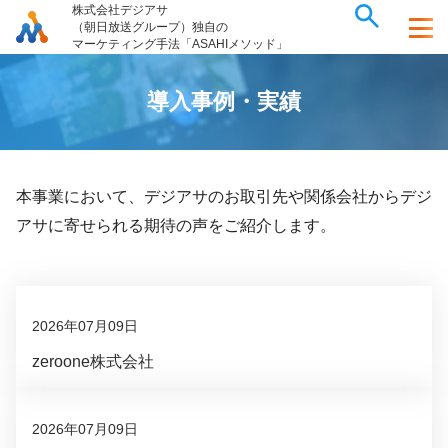
株式会社デジアサ
（朝日放送グループ）独自の
マーケティング手法「ASAHIメソッド」
導
入
事
例
・
実
績
本事業において、デジアサのお取引先や関係会社からデジ
アサに寄せられる期待の声をご紹介します。
2026年07月09日
zeroone株式会社
2026年07月09日