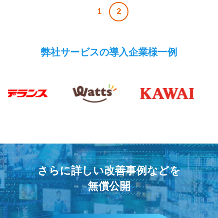
投
1
2
稿
の
弊社サービスの導入企業様一例
ペ
ー
ジ
送
り
さらに詳しい改善事例などを
無償公開